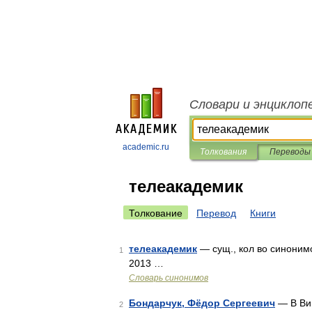
Словари и энциклоп
academic.ru
Толкования
Переводы
телеакадемик
Толкование
Перевод
Книги
телеакадемик
— сущ., кол во синонимо
1
2013 …
Словарь синонимов
Бондарчук, Фёдор Сергеевич
— В Вик
2