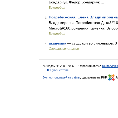
Бондарчук. Фёдор Бондарчук …
Википедия
Погребижская, Елена Владимировна
3
Владимировна Погребижская Дата&#160
Место&#160;рождения Каменка, Выбор
Википедия
академик
— сущ., кол во синонимов: 3 
4
Словарь синонимов
© Академик, 2000-2026
Обратная связь:
Техподдерж
👣 Путешествия
Экспорт словарей на сайты
, сделанные на PHP,
Jo