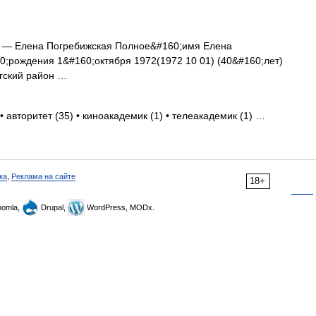
— Елена Погребижская Полное&#160;имя Елена
;рождения 1&#160;октября 1972(1972 10 01) (40&#160;лет)
гский район …
• авторитет (35) • киноакадемик (1) • телеакадемик (1) …
ка
,
Реклама на сайте
18+
omla,
Drupal,
WordPress, MODx.